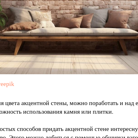
reepik
 цвета акцентной стены, можно поработать и над е
ожность использования камня или плитки.
остых способов придать акцентной стене интерес
ево. Этого можно добиться с помощью обшивки ваг