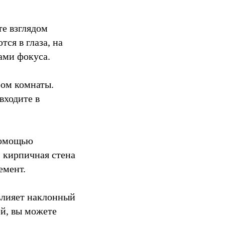
те взглядом
ся в глаза, на
ами фокуса.
ром комнаты.
 входите в
помощью
, кирпичная стена
емент.
влияет наклонный
ей, вы можете