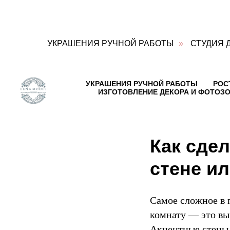
УКРАШЕНИЯ РУЧНОЙ РАБОТЫ
»
СТУДИЯ 
Блог
о
декоре
УКРАШЕНИЯ РУЧНОЙ РАБОТЫ
РОС
Контакты:
ИЗГОТОВЛЕНИЕ ДЕКОРА И ФОТОЗО
Адрес:
Ул.
Достоевского,
д.15,
коттеджный
Как сде
посёлок
Горки-
стене и
Лэнд-2,
дер.
Горки,
Веревское
Самое сложное в 
сельское
поселение,
комнату — это вы
Гатчинский
Акцентные стены 
район,