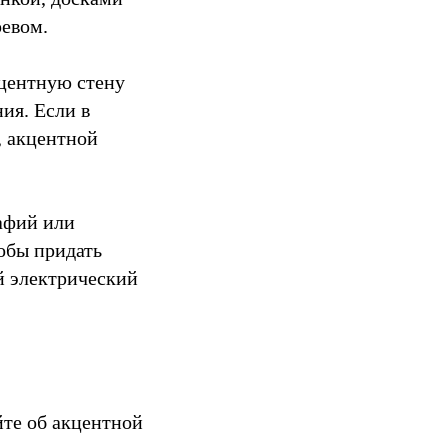
ревом.
кцентную стену
ия. Если в
, акцентной
афий или
обы придать
й электрический
йте об акцентной