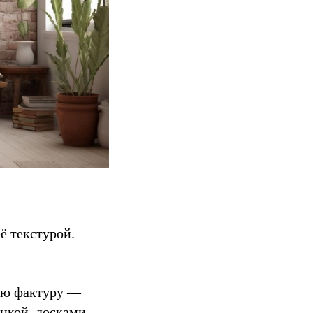
ё текстурой.
ную фактуру —
онкой, досками