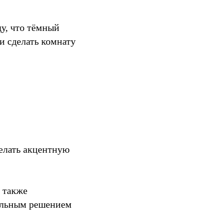
ду, что тёмный
и сделать комнату
делать акцентную
а также
тильным решением