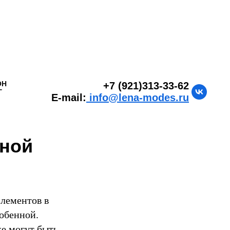
ОН
+7 (921)313-33-62
Г
E-mail:
info@lena-modes.ru
нной
элементов в
собенной.
же могут быть