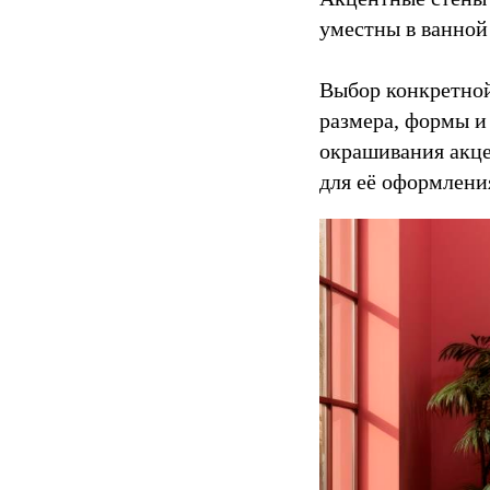
Ленинградская
уместны в ванной
область
188353
дер.
Выбор конкретной
Горки
,
Телефон:
+7
размера, формы и
(921)313-
окрашивания акце
33-
62
для её оформлени
,
Электронная
почта:
info@lena-
modes.ru