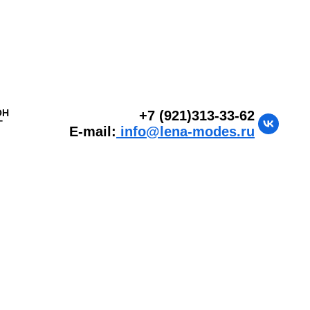
ОН
+7 (921)313-33-62
Г
E-mail:
info@lena-modes.ru