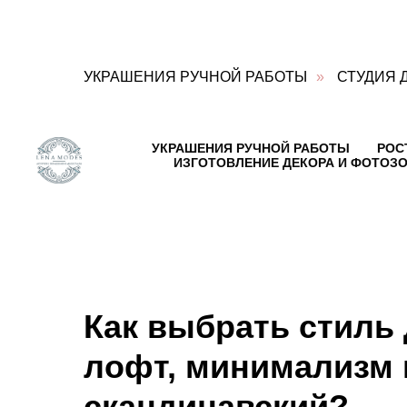
УКРАШЕНИЯ РУЧНОЙ РАБОТЫ
»
СТУДИЯ 
Блог
о
УКРАШЕНИЯ РУЧНОЙ РАБОТЫ
РОС
декоре
ИЗГОТОВЛЕНИЕ ДЕКОРА И ФОТОЗО
Контакты:
Адрес:
Ул.
Достоевского,
д.15,
коттеджный
посёлок
Горки-
Лэнд-2,
дер.
Как выбрать стиль 
Горки,
Веревское
лофт, минимализм 
сельское
поселение,
скандинавский?
Гатчинский