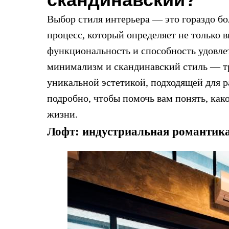
район,
Ленинградская
Выбор стиля интерьера — это гораздо бо
область
188353
процесс, который определяет не только в
дер.
функциональность и способность удовле
Горки
,
Телефон:
+7
минимализм и скандинавский стиль — тр
(921)313-
33-
уникальной эстетикой, подходящей для 
62
,
подробно, чтобы помочь вам понять, как
Электронная
жизни.
почта:
info@lena-
Лофт: индустриальная романтик
modes.ru