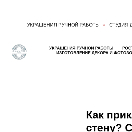
УКРАШЕНИЯ РУЧНОЙ РАБОТЫ
»
СТУДИЯ 
Блог
о
УКРАШЕНИЯ РУЧНОЙ РАБОТЫ
РОС
декоре
ИЗГОТОВЛЕНИЕ ДЕКОРА И ФОТОЗО
Контакты:
Адрес:
Ул.
Достоевского,
д.15,
коттеджный
посёлок
Горки-
Лэнд-2,
дер.
Горки,
Как при
Веревское
сельское
поселение,
стену? 
Гатчинский