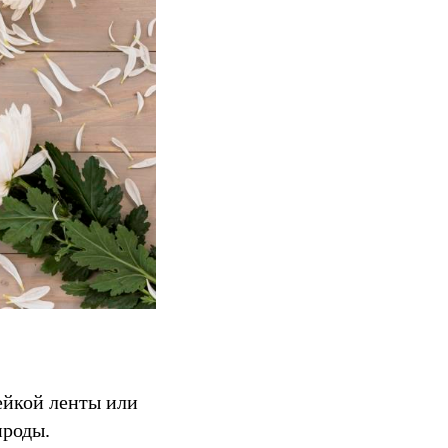
ейкой ленты или
ироды.