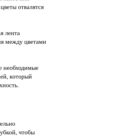
 цветы отвалятся
я лента
ия между цветами
се необходимые
ей, который
хность.
тельно
губкой, чтобы