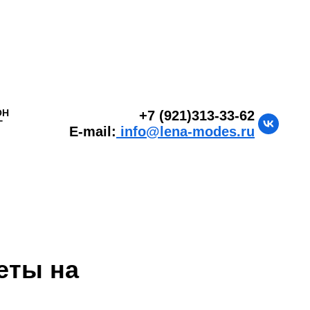
ОН
+7 (921)313-33-62
Г
E-mail:
info@lena-modes.ru
еты на