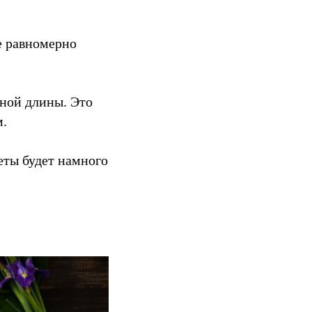
те равномерно
ной длины. Это
м.
еты будет намного