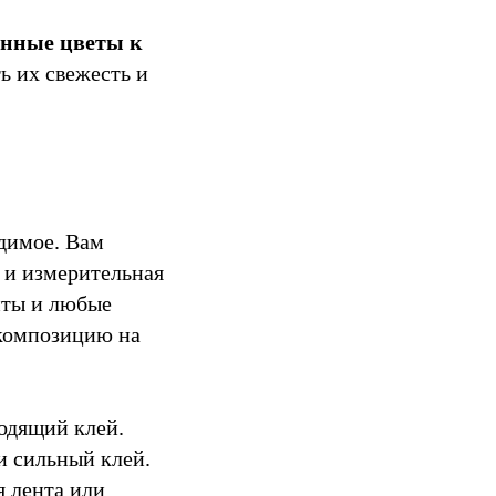
енные цветы к
ь их свежесть и
одимое. Вам
 и измерительная
енты и любые
 композицию на
одящий клей.
и сильный клей.
я лента или