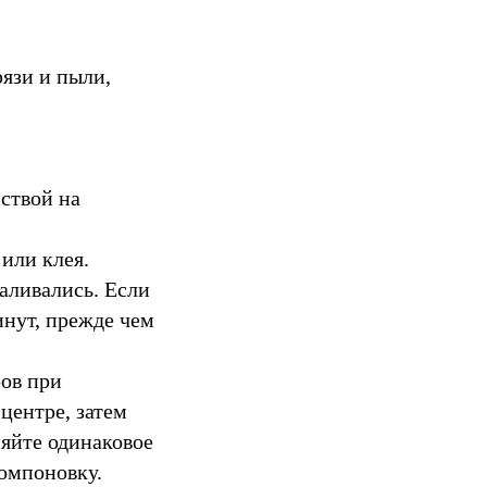
рязи и пыли,
иствой на
или клея.
аливались. Если
инут, прежде чем
ов при
центре, затем
няйте одинаковое
омпоновку.