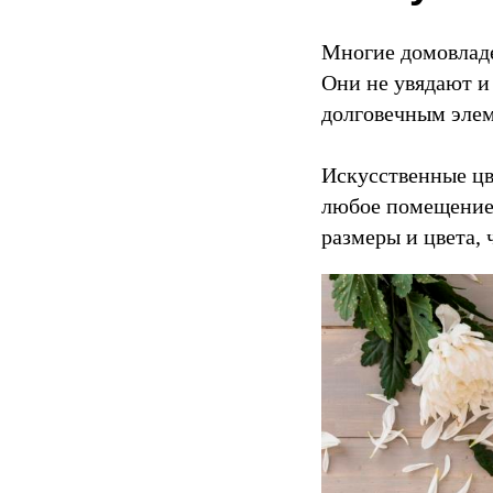
район,
Ленинградская
область
Многие домовладе
188353
Они не увядают и
дер.
Горки
,
долговечным элем
Телефон:
+7
(921)313-
33-
Искусственные цв
62
любое помещение.
,
Электронная
размеры и цвета, 
почта:
info@lena-
modes.ru