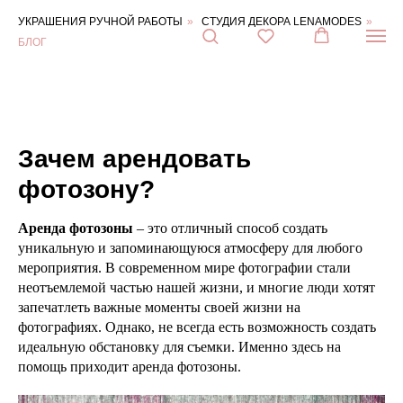
Блог
УКРАШЕНИЯ РУЧНОЙ РАБОТЫ
»
СТУДИЯ ДЕКОРА LENAMODES
»
о
декоре
БЛОГ
Контакты:
Адрес:
Ул.
Достоевского,
д.15,
коттеджный
Зачем арендовать
посёлок
Горки-
фотозону?
Лэнд-2,
дер.
Горки,
Аренда фотозоны
– это отличный способ создать
Веревское
уникальную и запоминающуюся атмосферу для любого
сельское
поселение,
мероприятия. В современном мире фотографии стали
Гатчинский
неотъемлемой частью нашей жизни, и многие люди хотят
район,
запечатлеть важные моменты своей жизни на
Ленинградская
фотографиях. Однако, не всегда есть возможность создать
область
идеальную обстановку для съемки. Именно здесь на
188353
дер.
помощь приходит аренда фотозоны.
Горки
,
Телефон:
+7