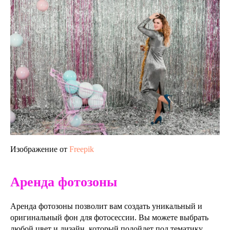
(921)313-
33-
62
,
Электронная
почта:
info@lena-
modes.ru
Изображение от
Freepik
Аренда фотозоны
Аренда фотозоны позволит вам создать уникальный и
оригинальный фон для фотосессии. Вы можете выбрать
любой цвет и дизайн, который подойдет под тематику