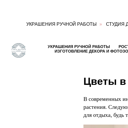
УКРАШЕНИЯ РУЧНОЙ РАБОТЫ
»
СТУДИЯ 
Блог
о
декоре
УКРАШЕНИЯ РУЧНОЙ РАБОТЫ
РОС
Контакты:
ИЗГОТОВЛЕНИЕ ДЕКОРА И ФОТОЗО
Адрес:
Ул.
Достоевского,
д.15,
коттеджный
Цветы в
посёлок
Горки-
Лэнд-2,
дер.
В современных ин
Горки,
растения. Следую
Веревское
сельское
для отдыха, будь 
поселение,
Гатчинский
район,