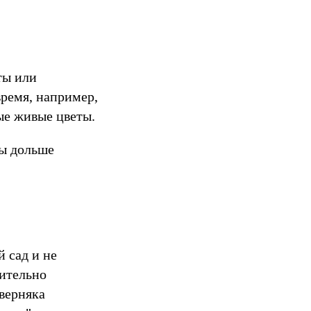
ты или
время, например,
ые живые цветы.
бы дольше
 сад и не
рительно
аверняка