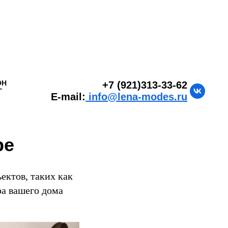
ОН
+7 (921)313-33-62
Г
E-mail:
info@lena-modes.ru
ре
ектов, таких как
ра вашего дома