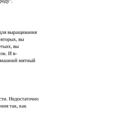
роду".
 для выращивания
-вторых, вы
етьих, вы
ок. И в-
домашний мятный
сти. Недостаточно
ния так, как