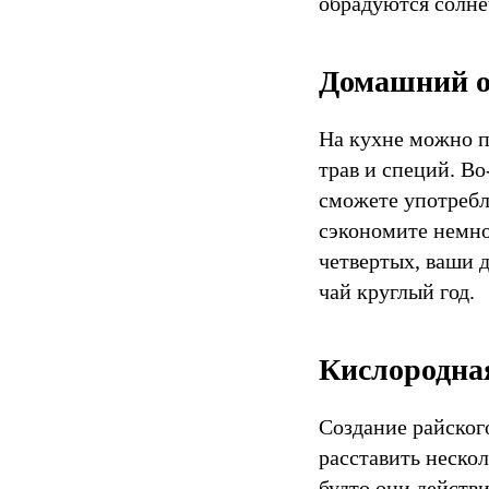
обрадуются солне
Домашний о
На кухне можно п
трав и специй. В
сможете употребля
сэкономите немно
четвертых, ваши 
чай круглый год.
Кислородна
Создание райского
расставить неско
будто они действи