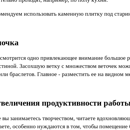
омендуем использовать каменную плитку под стари
ночка
 смотрится одно привлекающее внимание большое р
остиной. Засохшую ветку с множеством веточек мож
или браслетов. Главное - разместить ее на видном ме
увеличения продуктивности работ
де вы занимаетесь творчеством, читаете вдохновляю
аете, особенно нуждаются в том, чтобы помещение