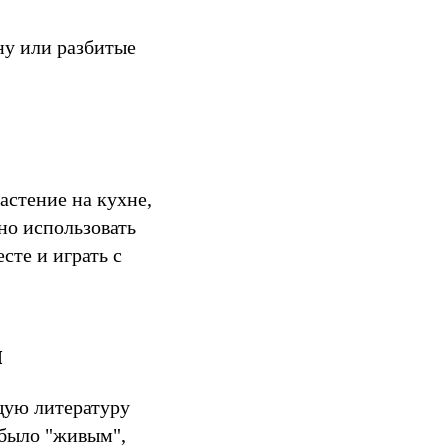
ну или разбитые
астение на кухне,
но использовать
сте и играть с
ы
щую литературу
 было "живым",