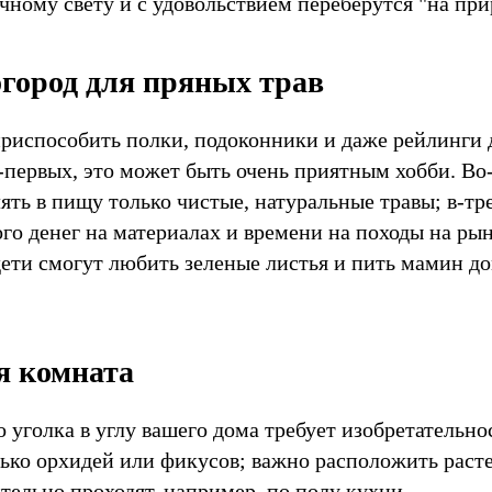
чному свету и с удовольствием переберутся "на при
город для пряных трав
риспособить полки, подоконники и даже рейлинги
о-первых, это может быть очень приятным хобби. Во
ть в пищу только чистые, натуральные травы; в-тр
го денег на материалах и времени на походы на рын
дети смогут любить зеленые листья и пить мамин 
я комната
 уголка в углу вашего дома требует изобретательно
лько орхидей или фикусов; важно расположить расте
тельно проходят, например, по полу кухни.