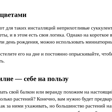
 цветами
т для таких инсталляций неприхотливые суккулен
ты, и в этом есть своя логика. Однако на короткое 
ли день рождения, можно использовать миниатюрн
сстелите его на дне и постоянно опрыскивайте, что
ть.
илие — себе на пользу
лать свой балкон или веранду похожим на настоящий
колько растений? Конечно, вам нужно будет предва
как за ними ухаживать, но большинство растений н