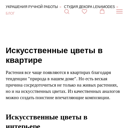
Блог
УКРАШЕНИЯ РУЧНОЙ РАБОТЫ
»
СТУДИЯ ДЕКОРА LENAMODES
»
о
декоре
БЛОГ
Контакты:
Адрес:
Ул.
Достоевского,
д.15,
коттеджный
Искусственные цветы в
посёлок
Горки-
квартире
Лэнд-2,
дер.
Горки,
Растения все чаще появляются в квартирах благодаря
Веревское
тенденции "природа в нашем доме". Но есть веская
сельское
поселение,
причина сосредоточиться не только на живых растениях,
Гатчинский
но и на искусственных цветах. Из качественных аналогов
район,
можно создать поистине впечатляющие композиции.
Ленинградская
область
188353
Искусственные цветы в
дер.
Горки
,
интерьере
Телефон:
+7