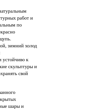
 натуральным
птурных работ и
ральным по
екрасно
щупь.
ой, зимний холод
м
и устойчиво к
кие скульптуры и
охранять свой
ванного
 крытых
чные шары и