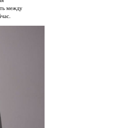
ля
ать между
йчас.