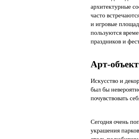
Ленинградская
архитектурные со
область
часто встречаются
188353
дер.
и игровые площад
Горки
,
пользуются време
Телефон:
+7
(921)313-
праздников и фес
33-
62
,
Электронная
Арт-объект
почта:
info@lena-
modes.ru
Искусство и деко
был бы невероятн
почувствовать се
Сегодня очень по
украшения парков