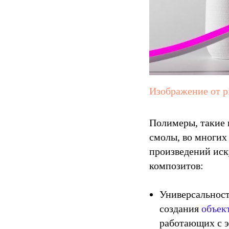
Изображение от pi
Полимеры, такие 
смолы, во многих
произведений иск
композитов:
Универсальност
создания
объек
работающих с э