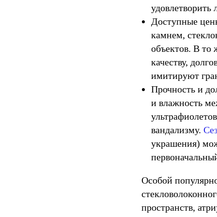
удовлетворить 
Доступные цены
камнем, стекло
объектов. В то
качеству, долг
имитируют гран
Прочность и до
и влажность ме
ультрафиолетов
вандализму.
Се
украшения) можн
первоначальный
Особой популярно
стекловолоконног
пространств, атр