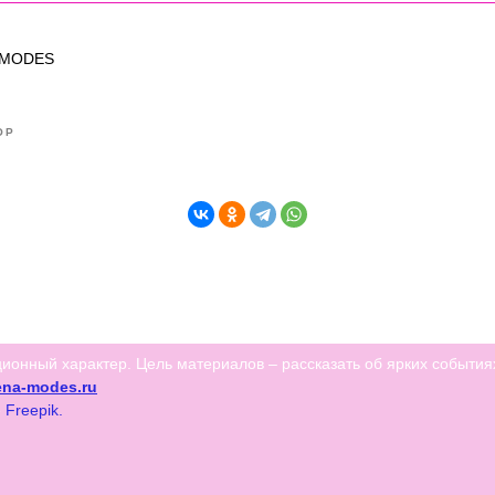
AMODES
ОР
онный характер. Цель материалов – рассказать об ярких события
ena-modes.ru
е
Freepik
.