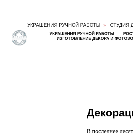
УКРАШЕНИЯ РУЧНОЙ РАБОТЫ
»
СТУДИЯ 
УКРАШЕНИЯ РУЧНОЙ РАБОТЫ
РОС
Блог
ИЗГОТОВЛЕНИЕ ДЕКОРА И ФОТОЗО
о
декоре
Контакты:
Адрес:
Ул.
Достоевского,
д.15,
коттеджный
посёлок
Горки-
Лэнд-2,
дер.
Горки,
Декорац
Веревское
сельское
поселение,
Гатчинский
В последнее деся
район,