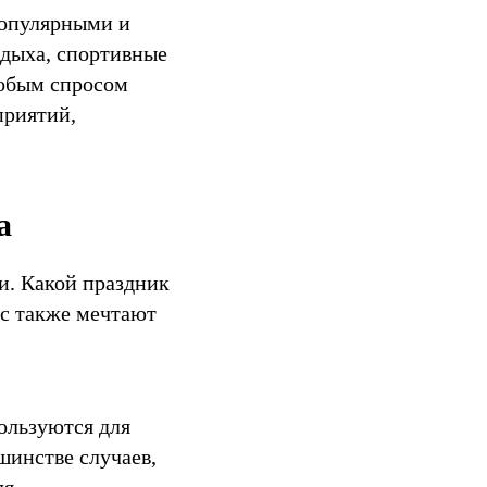
популярными и
тдыха, спортивные
собым спросом
приятий,
а
и. Какой праздник
ас также мечтают
ользуются для
шинстве случаев,