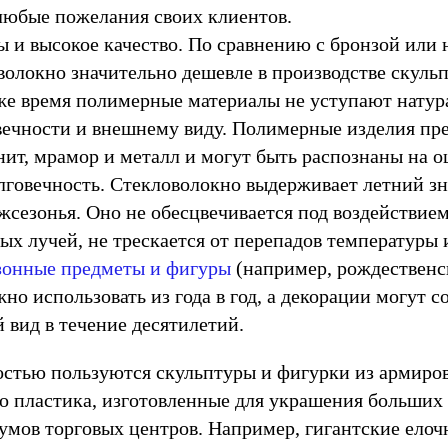
любые пожелания своих клиентов.
 и высокое качество. По сравнению с бронзой или
волокно значительно дешевле в производстве скуль
 же время полимерные материалы не уступают нату
овечности и внешнему виду. Полимерные изделия пр
ит, мрамор и металл и могут быть распознаны на о
лговечность. Стекловолокно выдерживает летний зн
жсезонья. Оно не обесцвечивается под воздействие
ых лучей, не трескается от перепадов температуры 
зонные предметы и фигуры
(например, рождественс
о использовать из года в год, а декорации могут с
 вид в течение десятилетий.
стью пользуются скульптуры и фигурки из армиро
о пластика, изготовленные для украшения больших
иумов торговых центров. Например, гигантские ело