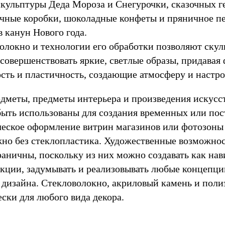
скульптуры Деда Мороза и Снегурочки, сказочных г
чные коробки, шоколадные конфеты и пряничное п
 канун Нового года.
олокно и технологии его обработки позволяют ску
 совершенствовать яркие, светлые образы, придавая
сть и пластичность, создающие атмосферу и настро
дметы, предметы интерьера и произведения искусст
быть использованы для создания временных или по
ческое оформление витрин магазинов или фотозоны
но без стеклопластика. Художественные возможно
раничны, поскольку из них можно создавать как нав
кции, задумывать и реализовывать любые концепц
 дизайна. Стекловолокно, акриловый камень и пол
ски для любого вида декора.