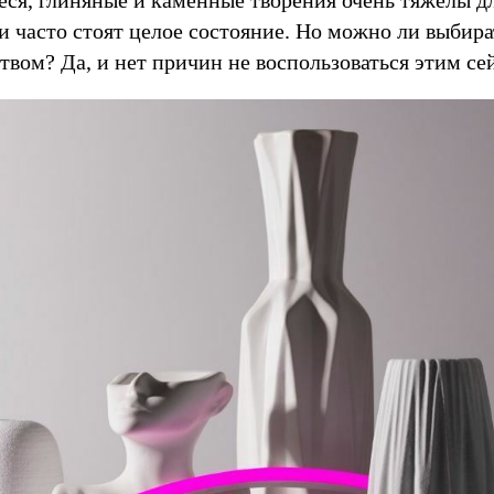
ся, глиняные и каменные творения очень тяжелы д
и часто стоят целое состояние. Но можно ли выбир
вом? Да, и нет причин не воспользоваться этим се