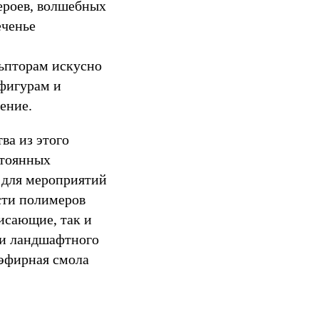
ероев, волшебных
еченье
льпторам искусно
 фигурам и
ение.
ва из этого
стоянных
 для мероприятий
сти полимеров
исающие, так и
ии ландшафтного
иэфирная смола