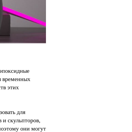
 эпоксидные
ля временных
тв этих
зовать для
в и скульпторов,
поэтому они могут