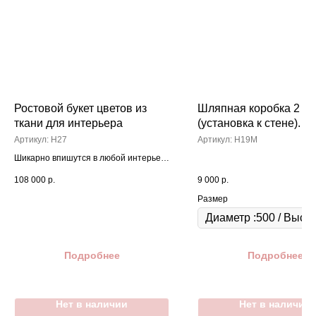
Ростовой букет цветов из
Шляпная коробка 2
ткани для интерьера
(установка к стене).
Артикул:
Н27
Артикул:
H19M
Шикарно впишутся в любой интерьер,
украсят любое торжество. Цветы
108 000
р.
9 000
р.
разборные, компактно упаковываются
в коробки. Возможно изменить
Размер
композицию, наполнить другими
видами цветов, моно букет.
Подробнее
Подробнее
Нет в наличии
Нет в наличии