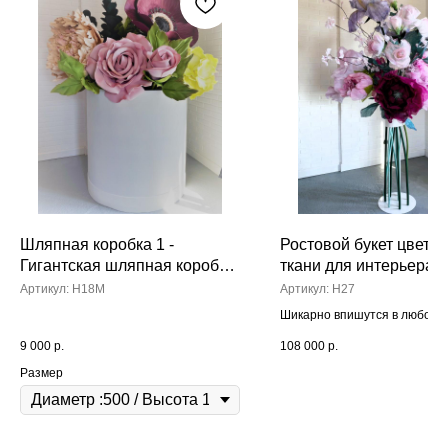
Шляпная коробка 1 -
Ростовой букет цветов
Гигантская шляпная коробка
ткани для интерьера
с цветами (установка к
Артикул:
H18M
Артикул:
Н27
стене)*
Шикарно впишутся в любой и
украсят любое торжество. Ц
9 000
р.
108 000
р.
разборные, компактно упак
в коробки. Возможно измени
Размер
композицию, наполнить друг
видами цветов, моно букет.