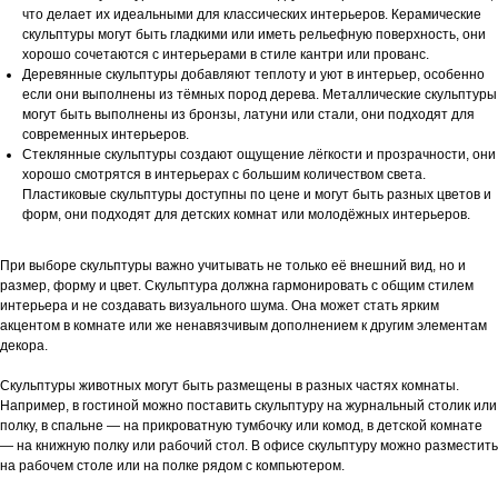
что делает их идеальными для классических интерьеров. Керамические
скульптуры могут быть гладкими или иметь рельефную поверхность, они
хорошо сочетаются с интерьерами в стиле кантри или прованс.
Деревянные скульптуры добавляют теплоту и уют в интерьер, особенно
если они выполнены из тёмных пород дерева. Металлические скульптуры
могут быть выполнены из бронзы, латуни или стали, они подходят для
современных интерьеров.
Стеклянные скульптуры создают ощущение лёгкости и прозрачности, они
хорошо смотрятся в интерьерах с большим количеством света.
Пластиковые скульптуры доступны по цене и могут быть разных цветов и
форм, они подходят для детских комнат или молодёжных интерьеров.
При выборе скульптуры важно учитывать не только её внешний вид, но и
размер, форму и цвет. Скульптура должна гармонировать с общим стилем
интерьера и не создавать визуального шума. Она может стать ярким
акцентом в комнате или же ненавязчивым дополнением к другим элементам
декора.
Скульптуры животных могут быть размещены в разных частях комнаты.
Например, в гостиной можно поставить скульптуру на журнальный столик или
полку, в спальне — на прикроватную тумбочку или комод, в детской комнате
— на книжную полку или рабочий стол. В офисе скульптуру можно разместить
на рабочем столе или на полке рядом с компьютером.