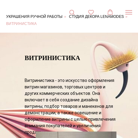
Витринистика
Контакты:
Адрес:
УКРАШЕНИЯ РУЧНОЙ РАБОТЫ
»
СТУДИЯ ДЕКОРА LENAMODES
»
Ул.
ВИТРИНИСТИКА
Достоевского,
д.15,
коттеджный
посёлок
Горки-
Лэнд-2,
ВИТРИНИСТИКА
дер.
Горки,
Веревское
сельское
поселение,
Витринистика - это искусство оформления
Гатчинский
витрин магазинов, торговых центров и
район,
других коммерческих объектов. Она
Ленинградская
включает в себя создание дизайна
область
витрины, подбор товаров и манекенов для
188353
демонстрации, а также освещение и
дер.
Горки
,
оформление витрины с целью привлечения
Телефон:
+7
внимания покупателей и увеличения
(921)313-
продаж.
33-