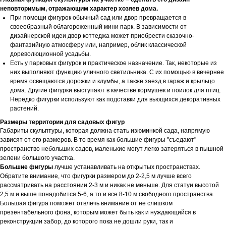
неповторимым, отражающим характер хозяев дома.
При помощи фигурок обычный сад или двор превращается в
своеобразный облагороженный мини парк. В зависимости от
дизайнерской идеи двор коттеджа может приобрести сказочно-
фантазийную атмосферу или, например, облик классической
дореволюционной усадьбы.
Есть у парковых фигурок и практическое назначение. Так, некоторые из
них выполняют функцию уличного светильника. С их помощью в вечернее
время освещаются дорожки и клумбы, а также заезд в гараж и крыльцо
дома. Другие фигурки выступают в качестве кормушек и поилок для птиц.
Нередко фигурки используют как подставки для вьющихся декоративных
растений.
Размеры территории для садовых фигур
Габариты скульптуры, которая должна стать изюминкой сада, напрямую
зависят от его размеров. В то время как большие фигуры "съедают"
пространство небольших садов, маленькие могут легко затеряться в пышной
зелени большого участка.
Большие фигуры
лучше устанавливать на открытых пространствах.
Обратите внимание, что фигурки размером до 2-2,5 м лучше всего
рассматривать на расстоянии 2-3 м и никак не меньше. Для статуи высотой
2,5 м и выше понадобится 5-6, а то и все 8-10 м свободного пространства.
Большая фигура поможет отвлечь внимание от не слишком
презентабельного фона, которым может быть как и нуждающийся в
реконструкции забор, до которого пока не дошли руки, так и