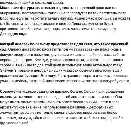
полуразвалившийся соседский сарай.
Маленькие фигуры
желательно выдвигать на передний план или же
оборудовать постаментом – так они не "пропадут" в густой растительности.
Впрочем, если вы не хотите делать фигурку акцентом композиции, вы можете
как бы спрятать ее среди зелени и цветов. Тогда статуэтка не будет
притягивать к себе внимание, открываясь лишь внимательному глазу.
Декор для сада
Каждый человек по-разному представляет для себя, что такое красивый
сад.
Одному достаточно расставить под кустами забавные пластиковые
фигурки зверушек и гномиков, другие замахиваются на более масштабные
перемены — строят беседки, устанавливают арки, эффектно оформляют
террасы. Очень часто для этой цели используют вечно актуальную ковку.
Элементы кованого декора на наших усадьбах обычно выполняют ещё и
практическую функцию. Это могут быть красивые ворота и калитка, изящная
уличная мебель, в которой ковка великолепно сочетается с фактурой дерева.
Современный декор сада стал намного богаче.
Сегодня для украшения
используется множество разновидностей декоративных элементов. Они
могут иметь малые формы или быть более масштабными, нести в себе
архитектурное значение. Использование различных декоративных
элементов позволяет не только сделать садовое пространство более
красивым, но и усадьба с их появлением становится более комфортной и
функциональной.